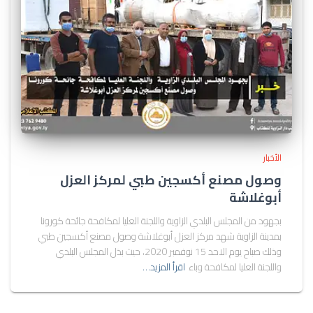
الأخبار
وصول مصنع أكسجين طبي لمركز العزل
أبوغلاشة
بجهود من المجلس البلدي الزاوية واللجنة العليا لمكافحة جائحة كورونا
بمدينة الزاوية شهد مركز العزل أبوغلاشة وصول مصنع أكسجين طبي
وذلك صباح يوم الاحد 15 نوفمبر 2020، حيث بذل المجلس البلدي
واللجنة العليا لمكافحة وباء
اقرأ المزيد…