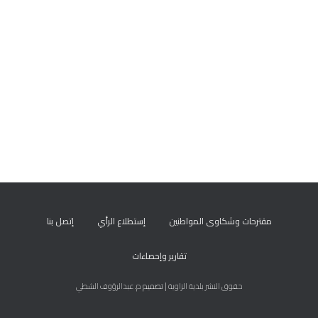
مقترحات وشكاوى المواطنين
إستطلاع الرأي
إتصل بنا
تقارير وإحصاءات
حقوق النشر بلدية الزاوية
| تصميم
م.عبدالرؤوف الشطي