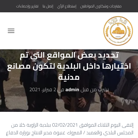
مقترحات وشكاوى المواطنين
إستطلاع الرأي
إتصل بنا
تقارير وإحصاءات
ت
ب
د
تحديد بعض المواقع التي تم
ي
ل
اختيارها داخل البلدية لتكون مصانع
ا
ل
مدنية
ت
ن
ق
نشرت من قبل
admin
في
2 فبراير، 2021
ل
إلتقى اليوم الثلاثاء الموافق 02/02/2021 ببلدية الزاوية كلا من
المجلس البلدي والعميد / المبروك غنيوة مدير الانتاج بوزارة الدفاع