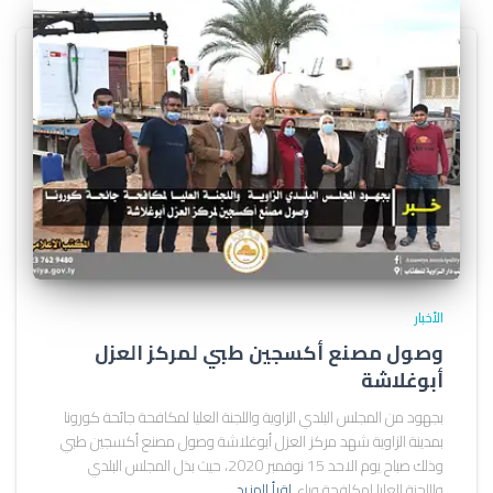
الأخبار
وصول مصنع أكسجين طبي لمركز العزل
أبوغلاشة
بجهود من المجلس البلدي الزاوية واللجنة العليا لمكافحة جائحة كورونا
بمدينة الزاوية شهد مركز العزل أبوغلاشة وصول مصنع أكسجين طبي
وذلك صباح يوم الاحد 15 نوفمبر 2020، حيث بذل المجلس البلدي
واللجنة العليا لمكافحة وباء
اقرأ المزيد…